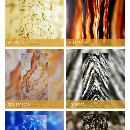
YS-3603A
M-160512A
SXY-170822A
LG-1606A