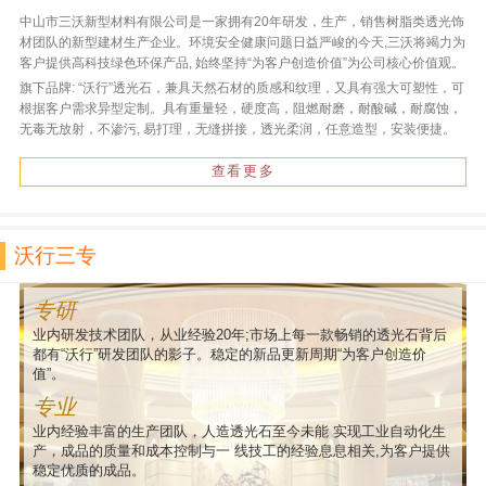
中山市三沃新型材料有限公司是一家拥有20年研发，生产，销售树脂类透光饰
材团队的新型建材生产企业。环境安全健康问题日益严峻的今天,三沃将竭力为
客户提供高科技绿色环保产品, 始终坚持“为客户创造价值”为公司核心价值观。
旗下品牌: “沃行”透光石，兼具天然石材的质感和纹理，又具有强大可塑性，可
根据客户需求异型定制。具有重量轻，硬度高，阻燃耐磨，耐酸碱，耐腐蚀，
无毒无放射，不渗污, 易打理，无缝拼接，透光柔润，任意造型，安装便捷。
查看更多
沃行三专
专研
业内研发技术团队，从业经验20年;市场上每一款畅销的透光石背后
都有“沃行”研发团队的影子。稳定的新品更新周期“为客户创造价
值”。
专业
业内经验丰富的生产团队，人造透光石至今未能 实现工业自动化生
产，成品的质量和成本控制与一 线技工的经验息息相关,为客户提供
稳定优质的成品。