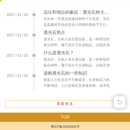
品位和地位的象征：透光石材大理石雕刻受市场青睐
2017 / 11 / 23
近年来一些透光的建材材料十分受宠，无论
是是建材市场还是设计师都和青睐于它们。
仿云石、透光云有着独特的优点，不仅有大
透光石简介
2017 / 11 / 23
理石雕刻奢华的效果,欧式家具密度板镂空搭
透光石，又称人造石透光板，是一种新型的
配是关键，而且价格也要比大理石低,二手挖
复合材料，属于高分子合成制品，以模具浇
掘机。另外透光材料还可以制作成透光石、
铸成型。浇铸成型。因其具有密度低、无毒
什么是透光石？
透光灯、透光板等产品，用途很广。
2017 / 11 / 23
性、无放射性、阻燃性透光云石是一种高档
透光石，又称人造石透光板，是一种新型的
饰材，在国际国内建筑装潢行业中已广泛使
复合材料，属于高分子合成制品，以模具浇
用。该产品幅面宽、长度长、强度高，无辐
铸成型。因其具有密度低、无毒性、无放射
选购透光石的一些知识
射性，品种规格齐全，安装后重量为天然石
2017 / 11 / 23
性、阻燃性、不粘油、不渗污、抗菌防霉、
材1/4左右，是取代天然石理想的材质，正以
随着人们生活水平不断提高，住房购买力的
耐磨、耐冲击、易保养、拼接无缝、任意造
非常规的速度普及各大小装饰工程，是当今
不断增强。人们在购买及装修房屋，追求高
型等优点，正逐步成为装修建材市场上的新
建筑行业中时尚的装饰材料。
档装饰材料也成为一种新的时尚。...
宠。
查看更多
TOP
粤ICP备15026181号